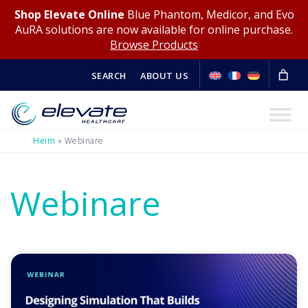
Shop Elevate Online
Blue Phantom, Medicor, and Evo
AuRA solutions are now available for online purchase.
Browse Products
SEARCH
ABOUT US
Heim
»
Webinare
Webinare