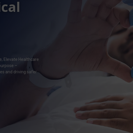
ical
ce, Elevate Healthcare
 purpose –
mes and driving safer