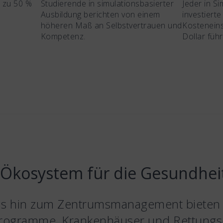
s zu 50 %
Studierende in simulationsbasierter
Jeder in Si
Ausbildung berichten von einem
investierte
höheren Maß an Selbstvertrauen und
Kosteneins
Kompetenz.
Dollar füh
Ökosystem für die Gesundhei
is hin zum Zentrumsmanagement bieten w
rogramme, Krankenhäuser und Rettungs