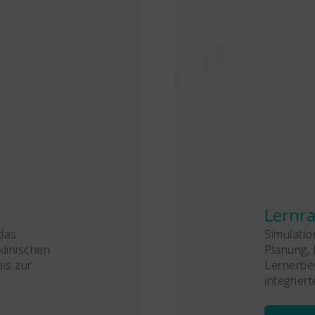
Lernr
das
Simulati
linischen
Planung,
is zur
Lernerbew
integriert