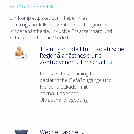
Ursprünglicher
Aktueller
$
8,746.30
$
7,434.36
Preis
Preis
Ein Komplettpaket zur Pflege Ihres
war:
ist:
Trainingsmodells für zentrale und regionale
$8,746.30
$7,434.36.
Kinderanästhesie, inklusive Ersatzeinsatz und
Schutzhülle für Ihr Modell
Trainingsmodell für pädiatrische
Regionalanästhesie und
Zentralvenen-Ultraschall
Realistisches Training für
pädiatrische Gefäßzugänge und
Nervenblockaden mit
hochauflösender
Ultraschallbildgebung
Weiche Tasche für