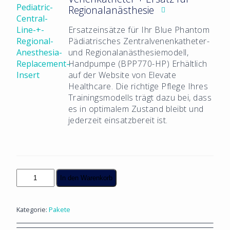
Regionalanästhesie
Ersatzeinsätze für Ihr Blue Phantom
Pädiatrisches Zentralvenenkatheter-
und Regionalanästhesiemodell,
Handpumpe (BPP770-HP)
Erhältlich
auf der Website von Elevate
Healthcare. Die richtige Pflege Ihres
Trainingsmodells trägt dazu bei, dass
es in optimalem Zustand bleibt und
jederzeit einsatzbereit ist.
Pädiatrisches
In den Warenkorb
Zentralvenenkatheter-
Bündel
Menge
Kategorie:
Pakete