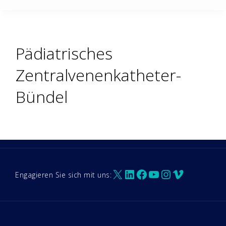
Pädiatrisches
Zentralvenenkatheter-
Bündel
X
LinkedIn
Facebook
YouTube
Instagram
Vimeo
Engagieren Sie sich mit uns: