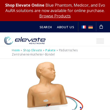
Shop Elevate Online
Blue Phantom, Medicor, and Evo
AuRA solutions are now available for online purchase.
Browse Products
SEARCH
ABOUT US
Heim
»
Shop Elevate
»
Pakete
»
Pädiatrisches
Zentralvenenkatheter-Bündel