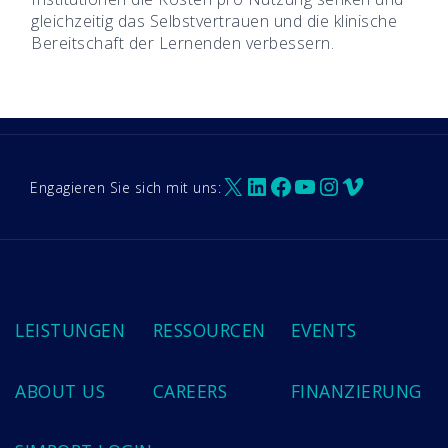
gleichzeitig das Selbstvertrauen und die klinische
Bereitschaft der Lernenden verbessern.
X
LinkedIn
Facebook
YouTube
Instagram
Vimeo
Engagieren Sie sich mit uns:
LEISTUNGEN
RESSOURCEN
EVENTS
ABOUT US
CAREERS
FINANZIERUNG