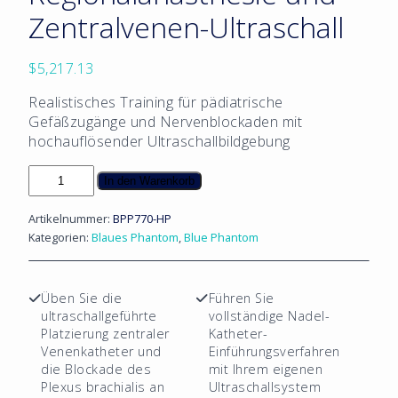
Zentralvenen-Ultraschall
$
5,217.13
Realistisches Training für pädiatrische
Gefäßzugänge und Nervenblockaden mit
hochauflösender Ultraschallbildgebung
Trainingsmodell
In den Warenkorb
für
pädiatrische
Artikelnummer:
BPP770-HP
Regionalanästhesie
Kategorien:
Blaues Phantom
,
Blue Phantom
und
Zentralvenen-
Ultraschall
Üben Sie die
Führen Sie
Menge
ultraschallgeführte
vollständige Nadel-
Platzierung zentraler
Katheter-
Venenkatheter und
Einführungsverfahren
die Blockade des
mit Ihrem eigenen
Plexus brachialis an
Ultraschallsystem