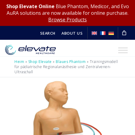
Shop Elevate Online
Blue Phantom, Medicor, and Evo
AuRA solutions are now available for online purchase.
Browse Products
SEARCH
ABOUT US
Heim
»
Shop Elevate
»
Blaues Phantom
»
Trainingsmodell
für pädiatrische Regionalanästhesie und Zentralvenen-
Ultraschall