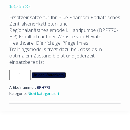
$
3,266.83
Ersatzeinsätze für Ihr Blue Phantom Pädiatrisches
Zentralvenenkatheter- und
Regionalanästhesiemodell, Handpumpe (BPP770-
HP)
Erhältlich auf der Website von Elevate
Healthcare. Die richtige Pflege Ihres
Trainingsmodells trägt dazu bei, dass es in
optimalem Zustand bleibt und jederzeit
einsatzbereit ist.
Pädiatrischer
In den Warenkorb
zentraler
Venenkatheter
Artikelnummer:
BPH773
+
Kategorie:
Nicht kategorisiert
Ersatz
für
Regionalanästhesie
Menge