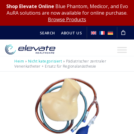
Shop Elevate Online
Blue Phantom, Medicor, and Evo
AuRA solutions are now available for online purchase.
Browse Products
SEARCH
ABOUT US
Heim
»
Nicht kategorisiert
»
Pädiatrischer zentraler
Venenkatheter + Ersatz für Regionalanästhesie