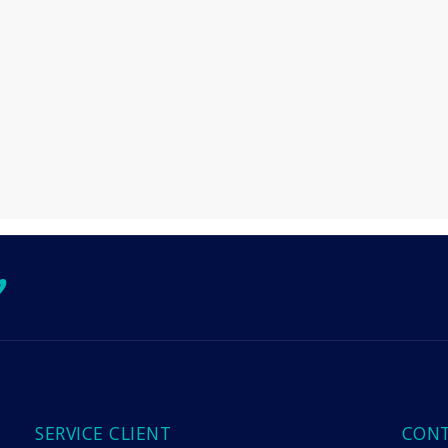
ok
ube
tagram
imeo
SERVICE CLIENT
CON