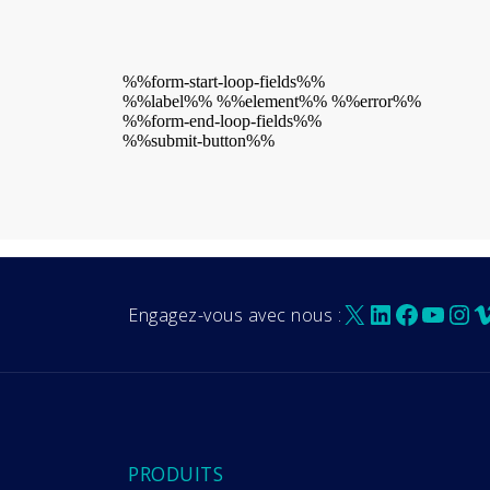
%%form-start-loop-fields%%
%%label%% %%element%% %%error%%
%%form-end-loop-fields%%
%%submit-button%%
X
LinkedIn
Facebo
YouT
Ins
V
Engagez-vous avec nous :
PRODUITS