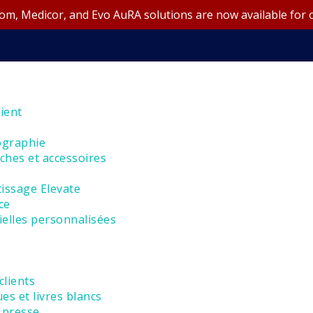
m, Medicor, and Evo AuRA solutions are now available for 
ient
ographie
ches et accessoires
tissage Elevate
ce
ielles personnalisées
lients
es et livres blancs
 presse