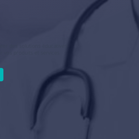
réer des solutions éducatives
r vos produits et services