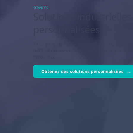
SERVICES
Solutions industrielles
personnalisées
Tirez parti de notre équipe d’experts pour c
personnalisées basées sur la simulation pou
médicaux
Obtenez des solutions personnalisées