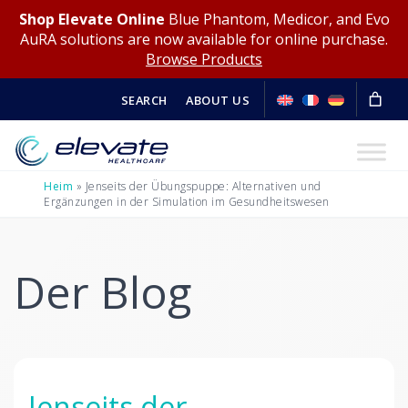
Shop Elevate Online
Blue Phantom, Medicor, and Evo
AuRA solutions are now available for online purchase.
Browse Products
SEARCH
ABOUT US
Heim
»
Jenseits der Übungspuppe: Alternativen und
Ergänzungen in der Simulation im Gesundheitswesen
Der Blog
Jenseits der