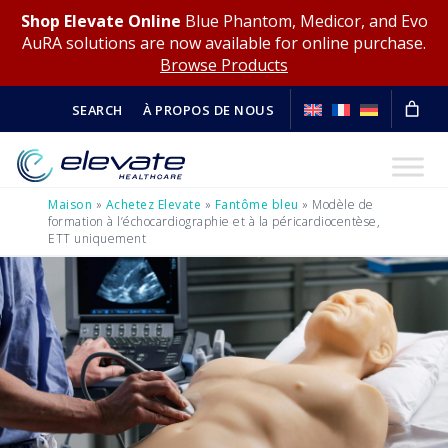
Shop Elevate Online
Blue Phantom, Medicor, and Evo
AuRA solutions are now available for online purchase.
Browse Products
SEARCH
À PROPOS DE NOUS
Maison
»
Achetez Elevate
»
Fantôme bleu
»
Modèle de
formation à l’échocardiographie et à la péricardiocentèse,
ETT uniquement