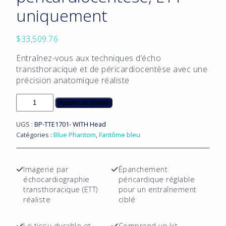
uniquement
$
33,509.76
Entraînez-vous aux techniques d’écho
transthoracique et de péricardiocentèse avec une
précision anatomique réaliste
quantité
Ajouter au panier
de
Modèle
UGS :
BP-TTE1701- WITH Head
de
Catégories :
Blue Phantom
,
Fantôme bleu
formation
à
l'échocardiographie
Imagerie par
Épanchement
et
échocardiographie
péricardique réglable
à
transthoracique (ETT)
pour un entraînement
la
réaliste
ciblé
péricardiocentèse,
ETT
Le tissu durable et
Comprend un kit