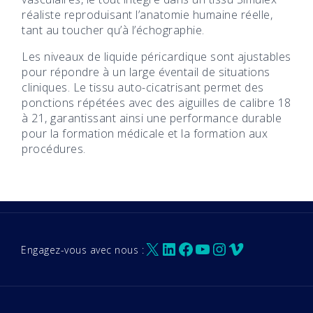
réaliste reproduisant l’anatomie humaine réelle,
tant au toucher qu’à l’échographie.
Les niveaux de liquide péricardique sont ajustables
pour répondre à un large éventail de situations
cliniques. Le tissu auto-cicatrisant permet des
ponctions répétées avec des aiguilles de calibre 18
à 21, garantissant ainsi une performance durable
pour la formation médicale et la formation aux
procédures.
X
LinkedIn
Facebook
YouTube
Instagram
Vimeo
Engagez-vous avec nous :