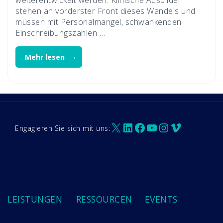
weiterentwickelt werden. Klinische Ausbilder
stehen an vorderster Front dieses Wandels und
müssen mit Personalmangel, schwankenden
Einschreibungszahlen …
Mehr lesen
X
LinkedIn
Facebook
YouTube
Instagram
Vimeo
Engagieren Sie sich mit uns:
LEISTUNGEN
RESSOURCEN
EVENTS