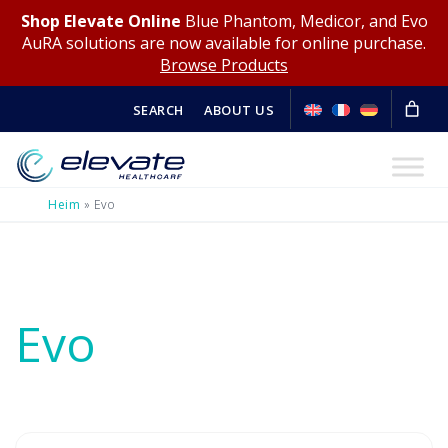
Shop Elevate Online
Blue Phantom, Medicor, and Evo
AuRA solutions are now available for online purchase.
Browse Products
SEARCH
ABOUT US
Heim
»
Evo
Evo