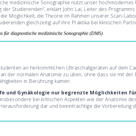
che medizinische Sonographie nutzt unser hochmodernes Ul
g der Studierenden“, erklärt John Lai, Leiter des Programms
die Möglichkeit, die Theorie im Rahmen unserer Scan-Laborak
ierenden gleichzeitig auf ihre Praktika bei klinischen Part
ms für diagnostische medizinische Sonographie (DMS)
 Studenten an herkömmlichen Ultraschallgeräten auf dem Ca
s an der normalen Anatomie zu üben, ohne dass sie mit der
ähigkeiten in Berührung kamen.
lfe und Gynäkologie nur begrenzte Möglichkeiten für 
e insbesondere bei kritischen Aspekten wie der Anatomie de
erausforderung dar und beeinträchtige die Vorbereitung d