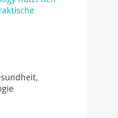
raktische
esundheit,
ogie