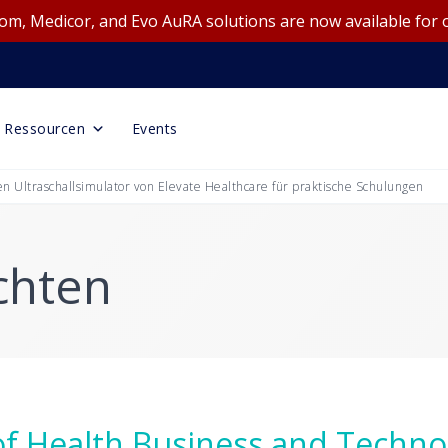
m, Medicor, and Evo AuRA solutions are now available for 
Ressourcen
Events
n Ultraschallsimulator von Elevate Healthcare für praktische Schulungen
chten
f Health Business and Techno