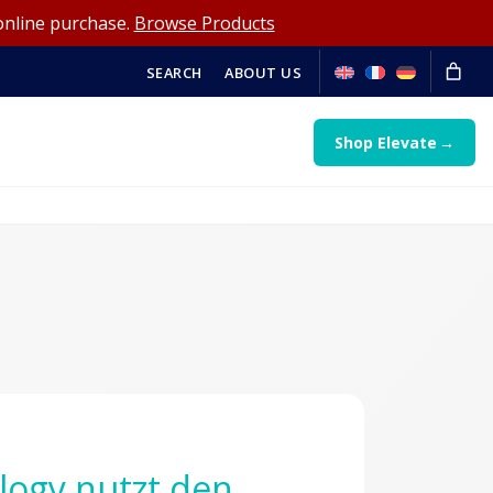
online purchase.
Browse Products
SEARCH
ABOUT US
Shop Elevate
logy nutzt den