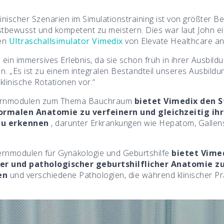
ischer Szenarien im Simulationstraining ist von größter B
bstbewusst und kompetent zu meistern. Dies war laut John e
sen
Ultraschallsimulator Vimedix
von Elevate Healthcare an
 ein immersives Erlebnis, da sie schon früh in ihrer Ausbil
ohn. „Es ist zu einem integralen Bestandteil unseres Ausb
 klinische Rotationen vor.“
n Lernmodulen zum Thema Bauchraum
bietet Vimedix den S
rmalen Anatomie zu verfeinern und gleichzeitig ihr
 zu erkennen
, darunter Erkrankungen wie Hepatom, Gallen
ernmodulen für Gynäkologie und Geburtshilfe
bietet Vime
er und pathologischer geburtshilflicher Anatomie z
en
und verschiedene Pathologien, die während klinischer Pra