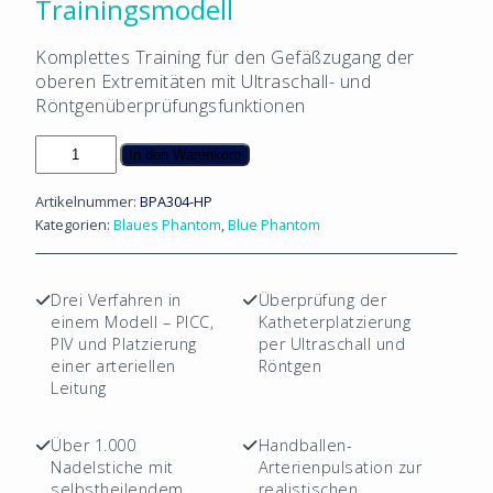
Trainingsmodell
Komplettes Training für den Gefäßzugang der
oberen Extremitäten mit Ultraschall- und
Röntgenüberprüfungsfunktionen
Gen
In den Warenkorb
II
PICC-,
Artikelnummer:
BPA304-HP
PIV-
Kategorien:
Blaues Phantom
,
Blue Phantom
und
arterielles
Gefäßzugangs-
Drei Verfahren in
Überprüfung der
Ultraschall-
einem Modell – PICC,
Katheterplatzierung
Trainingsmodell
PIV und Platzierung
per Ultraschall und
Menge
einer arteriellen
Röntgen
Leitung
Über 1.000
Handballen-
Nadelstiche mit
Arterienpulsation zur
selbstheilendem
realistischen