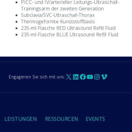
PICC- und IV/arterieller Leitungs-Ultraschall-
Trainingsarm der zweiten Generation
Subclavia/SVC-Ultraschall-Thorax
Thermogeformte Kunststoffbasis
235-ml-Flasche RED Ultrasound Refill Fluid
235-ml-Flasche BLUE Ultrasound Refill Fluid
X
LinkedIn
Facebook
YouTube
Instagram
Vimeo
Engagieren Sie sich mit uns:
LEISTUNGEN
RESSOURCEN
EVENTS