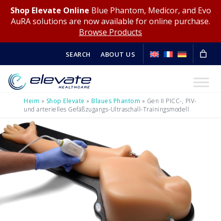
Shop Elevate Online
Blue Phantom, Medicor, and Evo
AuRA solutions are now available for online purchase.
Browse Products
SEARCH
ABOUT US
Heim
»
Shop Elevate
»
Blaues Phantom
»
Gen II PICC-, PIV-
und arterielles Gefäßzugangs-Ultraschall-Trainingsmodell