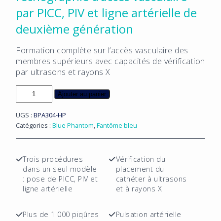
par PICC, PIV et ligne artérielle de
deuxième génération
Formation complète sur l’accès vasculaire des
membres supérieurs avec capacités de vérification
par ultrasons et rayons X
quantité
Ajouter au panier
de
Modèle
UGS :
BPA304-HP
de
Catégories :
Blue Phantom
,
Fantôme bleu
formation
à
l'échographie
Trois procédures
Vérification du
d'accès
dans un seul modèle
placement du
vasculaire
: pose de PICC, PIV et
cathéter à ultrasons
par
ligne artérielle
et à rayons X
PICC,
PIV
Plus de 1 000 piqûres
Pulsation artérielle
et