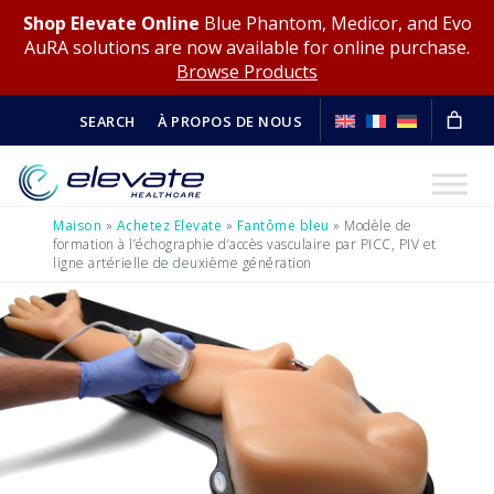
Shop Elevate Online
Blue Phantom, Medicor, and Evo
AuRA solutions are now available for online purchase.
Browse Products
SEARCH
À PROPOS DE NOUS
Maison
»
Achetez Elevate
»
Fantôme bleu
»
Modèle de
formation à l’échographie d’accès vasculaire par PICC, PIV et
ligne artérielle de deuxième génération