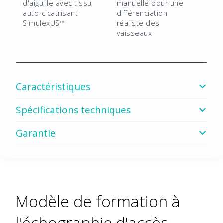
d'aiguille avec tissu
manuelle pour une
ligne
auto-cicatrisant
différenciation
artérielle
SimulexUS™
réaliste des
de
vaisseaux
deuxième
génération
Caractéristiques
Spécifications techniques
Garantie
Modèle de formation à
l'échographie d'accès