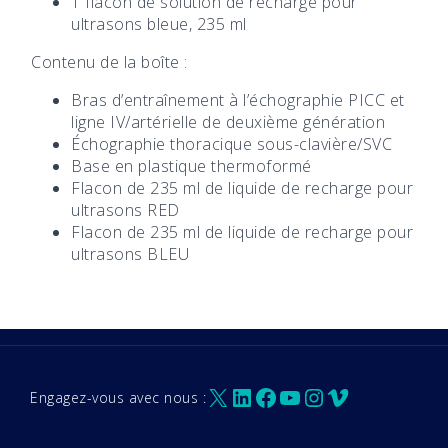
1 flacon de solution de recharge pour
ultrasons bleue, 235 ml
Contenu de la boîte :
Bras d’entraînement à l’échographie PICC et
ligne IV/artérielle de deuxième génération
Échographie thoracique sous-clavière/SVC
Base en plastique thermoformé
Flacon de 235 ml de liquide de recharge pour
ultrasons RED
Flacon de 235 ml de liquide de recharge pour
ultrasons BLEU
X
LinkedIn
Facebook
YouTube
Instagram
Vimeo
Engagez-vous avec nous :