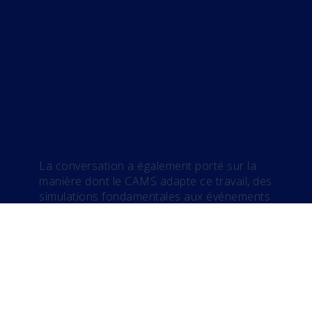
La conversation a également porté sur la
manière dont le CAMS adapte ce travail, des
simulations fondamentales aux événements
complexes tels que son exercice annuel de
simulation de catastrophe impliquant de
nombreuses victimes, tout en s’appuyant
sur la gouvernance, le débriefing et le retour
d’information des apprenants pour garantir
la pertinence et la pérennité du programme.
Cette approche pragmatique a