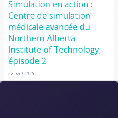
Simulation en action :
Centre de simulation
médicale avancée du
Northern Alberta
Institute of Technology,
épisode 2
22 avril 2026