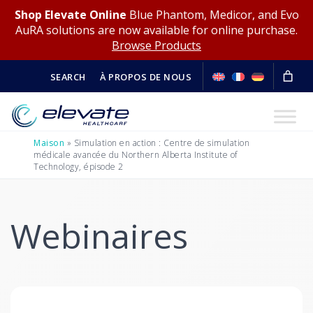
Shop Elevate Online
Blue Phantom, Medicor, and Evo
AuRA solutions are now available for online purchase.
Browse Products
SEARCH
À PROPOS DE NOUS
Maison
»
Simulation en action : Centre de simulation
médicale avancée du Northern Alberta Institute of
Technology, épisode 2
Webinaires