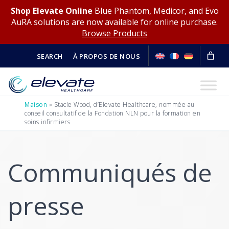
Shop Elevate Online
Blue Phantom, Medicor, and Evo
AuRA solutions are now available for online purchase.
Browse Products
SEARCH
À PROPOS DE NOUS
Maison
»
Stacie Wood, d’Elevate Healthcare, nommée au
conseil consultatif de la Fondation NLN pour la formation en
soins infirmiers
Communiqués de
presse