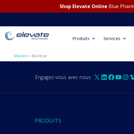
Shop Elevate Online
Blue Phanto
Produits
Services
Maison
»
Boutique
X
LinkedIn
Facebo
YouT
Ins
V
Engagez-vous avec nous :
PRODUITS