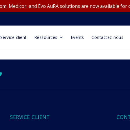
m, Medicor, and Evo AuRA solutions are now available for 
Service client
Ressources
Events
Contactez-nous
ok
ube
tagram
imeo
SERVICE CLIENT
CON