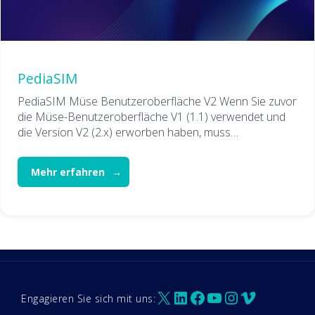
PediaSIM
PediaSIM Müse Benutzeroberfläche V2 Wenn Sie zuvor
die Müse-Benutzeroberfläche V1 (1.1) verwendet und
die Version V2 (2.x) erworben haben, muss…
Mehr erfahren
X
LinkedIn
Facebook
YouTube
Instagram
Vimeo
Engagieren Sie sich mit uns: