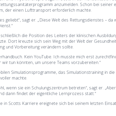
 Rettungssanitäterprogramm anzumelden. Schon bei seiner ers
m, der einen Lufttransport erforderlich machte.
 es geliebt“, sagt er. „Diese Welt des Rettungsdienstes – da
ienst.“
schließlich die Position des Leiters der klinischen Ausbildu
tzte. Dort kreuzte sich sein Weg mit der Welt der Gesundhei
g und Vorbereitung verändern sollte.
rhandbuch. Kein YouTube. Ich musste mich erst zurechtfind
hr wir tun könnten, um unsere Teams vorzubereiten.“
obilen Simulationsprogramme, das Simulationstraining in die
voller machte.
ohl, wenn sie ein Schulungszentrum betreten“, sagt er. „Ab
 und dann findet der eigentliche Lernprozess statt.“
n Scotts Karriere ereignete sich bei seinem letzten Einsat