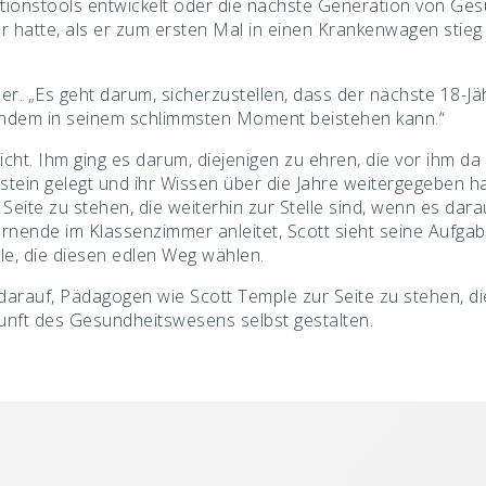
lationstools entwickelt oder die nächste Generation von Ges
 er hatte, als er zum ersten Mal in einen Krankenwagen stie
er. „Es geht darum, sicherzustellen, dass der nächste 18-Jä
andem in seinem schlimmsten Moment beistehen kann.“
icht. Ihm ging es darum, diejenigen zu ehren, die vor ihm d
stein gelegt und ihr Wissen über die Jahre weitergegeben h
 Seite zu stehen, die weiterhin zur Stelle sind, wenn es da
nende im Klassenzimmer anleitet, Scott sieht seine Aufgab
alle, die diesen edlen Weg wählen.
 darauf, Pädagogen wie Scott Temple zur Seite zu stehen, di
unft des Gesundheitswesens selbst gestalten.