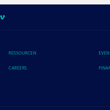
ook
Tube
stagram
Vimeo
RESSOURCEN
EVEN
CAREERS
FINA