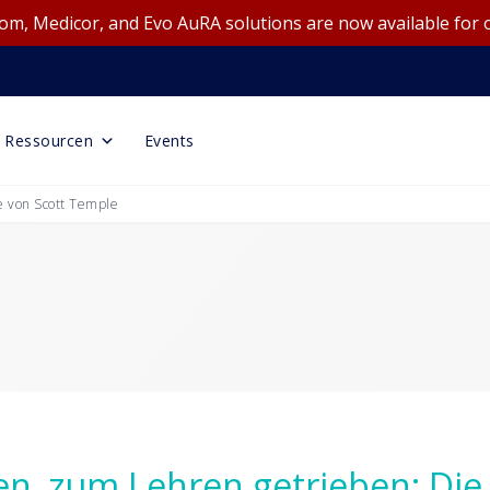
m, Medicor, and Evo AuRA solutions are now available for 
Ressourcen
Events
e von Scott Temple
n, zum Lehren getrieben: Die