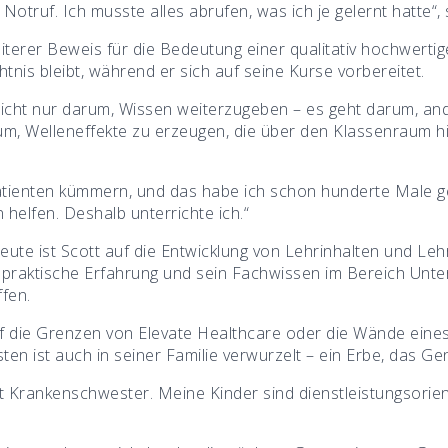
 Notruf. Ich musste alles abrufen, was ich je gelernt hatte“, 
erer Beweis für die Bedeutung einer qualitativ hochwertige
is bleibt, während er sich auf seine Kurse vorbereitet.
nicht nur darum, Wissen weiterzugeben – es geht darum, an
m, Welleneffekte zu erzeugen, die über den Klassenraum h
atienten kümmern, und das habe ich schon hunderte Male g
helfen. Deshalb unterrichte ich.“
Heute ist Scott auf die Entwicklung von Lehrinhalten und Le
ine praktische Erfahrung und sein Fachwissen im Bereich Unter
fen.
auf die Grenzen von Elevate Healthcare oder die Wände eine
n ist auch in seiner Familie verwurzelt – ein Erbe, das Ge
t Krankenschwester. Meine Kinder sind dienstleistungsorient