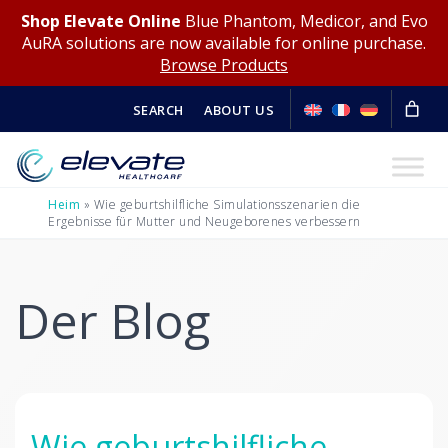
Shop Elevate Online
Blue Phantom, Medicor, and Evo
AuRA solutions are now available for online purchase.
Browse Products
SEARCH
ABOUT US
Heim
»
Wie geburtshilfliche Simulationsszenarien die
Ergebnisse für Mutter und Neugeborenes verbessern
Der Blog
Wie geburtshilfliche