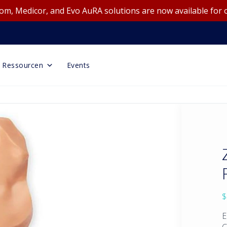
m, Medicor, and Evo AuRA solutions are now available for 
Ressourcen
Events
$
E