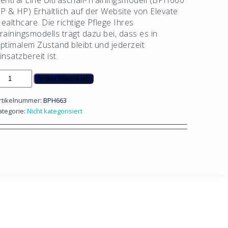
entral Line Ultraschall-Trainingsmodell (BPH660
P & HP)
Erhältlich auf der Website von Elevate
ealthcare. Die richtige Pflege Ihres
rainingsmodells trägt dazu bei, dass es in
ptimalem Zustand bleibt und jederzeit
insatzbereit ist.
entraler
In den Warenkorb
enenkatheter
P-
rtikelnummer:
BPH663
insatz
ategorie:
Nicht kategorisiert
enge