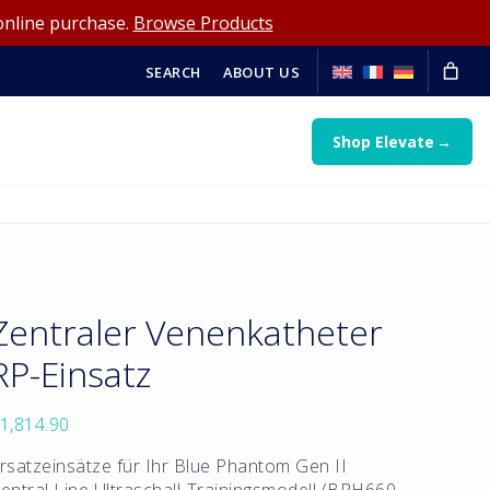
online purchase.
Browse Products
SEARCH
ABOUT US
Shop Elevate
Zentraler Venenkatheter
RP-Einsatz
1,814.90
rsatzeinsätze für Ihr Blue Phantom Gen II