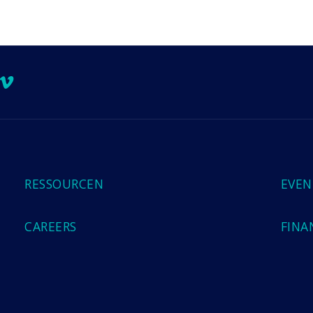
ook
Tube
stagram
Vimeo
RESSOURCEN
EVEN
CAREERS
FINA