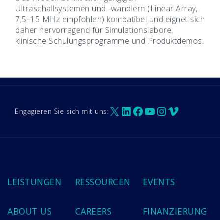
Ultraschallsystemen und -wandlern (Linear Array,
7,5–15 MHz empfohlen) kompatibel und eignet sich
daher hervorragend für Simulationslabore,
klinische Schulungsprogramme und Produktdemos.
X
LinkedIn
Facebook
YouTube
Instagram
Vimeo
Engagieren Sie sich mit uns:
LEISTUNGEN
RESSOURCEN
EVENTS
ABOUT US
CAREERS
FINANZIERUNG