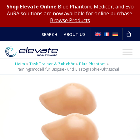
Shop Elevate Online
Blue Phantom, Medicor, and Evo
AuRA solutions are now available for online purchase.
Browse Products
SEARCH
ABOUT US
Heim
»
Task Trainer & Zubehör
»
Blue Phantom
»
Trainingsmodell für Biopsie- und Elastographie-Ultraschall