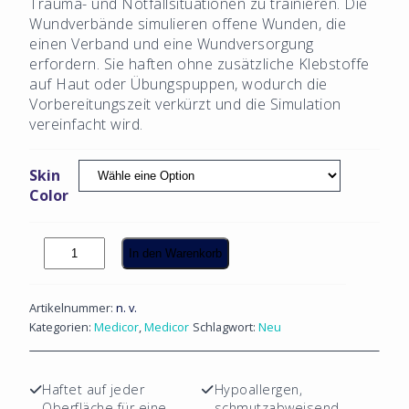
Trauma- und Notfallsituationen zu trainieren. Die
Wundverbände simulieren offene Wunden, die
einen Verband und eine Wundversorgung
erfordern. Sie haften ohne zusätzliche Klebstoffe
auf Haut oder Übungspuppen, wodurch die
Vorbereitungszeit verkürzt und die Simulation
vereinfacht wird.
Skin
Color
Selbstklebende
In den Warenkorb
Wundpackung,
3er-
Packung
Artikelnummer:
n. v.
Menge
Kategorien:
Medicor
,
Medicor
Schlagwort:
Neu
Haftet auf jeder
Hypoallergen,
Oberfläche für eine
schmutzabweisend