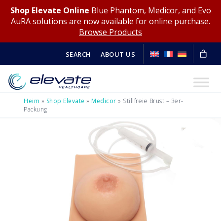
Shop Elevate Online
Blue Phantom, Medicor, and Evo
AuRA solutions are now available for online purchase.
Browse Products
SEARCH
ABOUT US
Heim
»
Shop Elevate
»
Medicor
»
Stillfreie Brust – 3er-
Packung