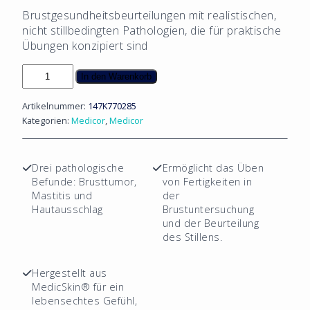
Brustgesundheitsbeurteilungen mit realistischen,
nicht stillbedingten Pathologien, die für praktische
Übungen konzipiert sind
Stillfreie
In den Warenkorb
Brust
–
Artikelnummer:
147K770285
3er-
Kategorien:
Medicor
,
Medicor
Packung
Menge
Drei pathologische
Ermöglicht das Üben
Befunde: Brusttumor,
von Fertigkeiten in
Mastitis und
der
Hautausschlag
Brustuntersuchung
und der Beurteilung
des Stillens.
Hergestellt aus
MedicSkin® für ein
lebensechtes Gefühl,