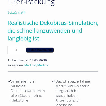
12er-Packung
$
2,257.94
Realistische Dekubitus-Simulation,
die schnell anzuwenden und
langlebig ist
Sticky
In den Warenkorb
Wound
Dekubitus
Artikelnummer:
147K770239
-
Kategorien:
Medicor
,
Medicor
12er-
Packung
Menge
Simulieren Sie
Das strapazierfähige
mühelos
MedicSkin®-Material
Dekubituswunden in
sorgt auch bei
allen Stadien ohne
wiederholter
Klebstoffe
Anwendung für
lebendige,