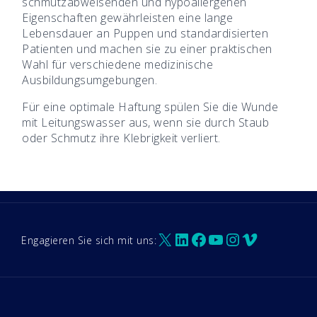
schmutzabweisenden und hypoallergenen
Eigenschaften gewährleisten eine lange
Lebensdauer an Puppen und standardisierten
Patienten und machen sie zu einer praktischen
Wahl für verschiedene medizinische
Ausbildungsumgebungen.
Für eine optimale Haftung spülen Sie die Wunde
mit Leitungswasser aus, wenn sie durch Staub
oder Schmutz ihre Klebrigkeit verliert.
X
LinkedIn
Facebook
YouTube
Instagram
Vimeo
Engagieren Sie sich mit uns: