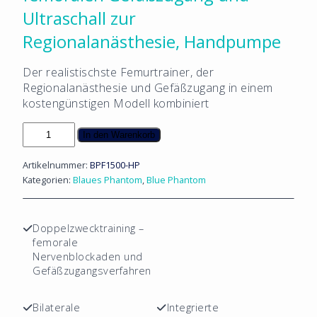
Ultraschall zur
Regionalanästhesie, Handpumpe
Der realistischste Femurtrainer, der
Regionalanästhesie und Gefäßzugang in einem
kostengünstigen Modell kombiniert
Gen
In den Warenkorb
II
Trainingsmodell
Artikelnummer:
BPF1500-HP
für
Kategorien:
Blaues Phantom
,
Blue Phantom
femoralen
Gefäßzugang
und
Doppelzwecktraining –
Ultraschall
femorale
zur
Nervenblockaden und
Regionalanästhesie,
Gefäßzugangsverfahren
Handpumpe
Menge
Bilaterale
Integrierte