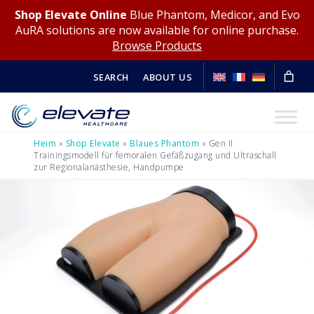
Shop Elevate Online
Blue Phantom, Medicor, and Evo
AuRA solutions are now available for online purchase.
Browse Products
SEARCH
ABOUT US
Heim
»
Shop Elevate
»
Blaues Phantom
»
Gen II
Trainingsmodell für femoralen Gefäßzugang und Ultraschall
zur Regionalanästhesie, Handpumpe