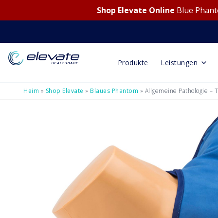
Shop Elevate Online
Blue Phanto
Produkte
Leistungen
Heim
»
Shop Elevate
»
Blaues Phantom
»
Allgemeine Pathologie – T