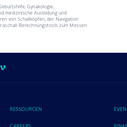
Geburtshilfe, Gynäkologie,
und medizinische Ausbildung und
hren von Schallköpfen, der Navigation
ltraschall-Berechnungstools zum Messen
ook
Tube
stagram
Vimeo
RESSOURCEN
EVEN
CAREERS
FINA