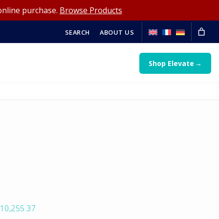
online purchase.
Browse Products
SEARCH
ABOUT US
Shop Elevate
10,255.37