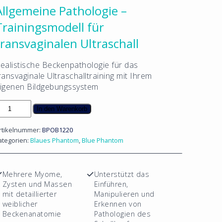
Allgemeine Pathologie –
Trainingsmodell für
transvaginalen Ultraschall
ealistische Beckenpathologie für das
ransvaginale Ultraschalltraining mit Ihrem
igenen Bildgebungssystem
llgemeine
In den Warenkorb
athologie
rtikelnummer:
BPOB1220
rainingsmodell
ategorien:
Blaues Phantom
,
Blue Phantom
ür
ransvaginalen
ltraschall
Mehrere Myome,
Unterstützt das
enge
Zysten und Massen
Einführen,
mit detaillierter
Manipulieren und
weiblicher
Erkennen von
Beckenanatomie
Pathologien des