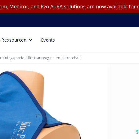
m, Medicor, and Evo AuRA solutions are now available for 
Ressourcen
Events
rainingsmodell für transvaginalen Ultraschall
$