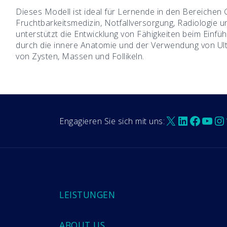
Dieses Modell ist ideal für Lernende in den Bereichen 
Fruchtbarkeitsmedizin, Notfallversorgung, Radiologie 
unterstützt die Entwicklung von Fähigkeiten beim Einfü
durch die innere Anatomie und der Verwendung von U
von Zysten, Massen und Follikeln.
X
LinkedIn
Faceb
You
In
Engagieren Sie sich mit uns:
LEISTUNGEN
ABOUT US