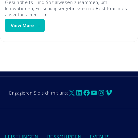
Gesundheits- und Sozialwesen zusammen, um
Innovationen, Forschungsergebnisse und Best Practices
auszutauschen. Um …
View More
X
LinkedIn
Facebook
YouTube
Instagram
Vimeo
Engagieren Sie sich mit uns:
LEISTUNGEN
RESSOURCEN
EVENTS