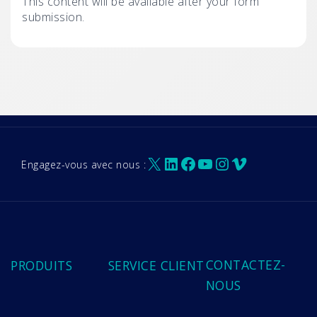
This content will be available after your form
submission.
X
LinkedIn
Facebook
YouTube
Instagram
Vimeo
Engagez-vous avec nous :
CONTACTEZ-
PRODUITS
SERVICE CLIENT
NOUS