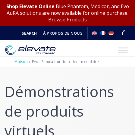
Shop Elevate Online
Blue Phantom, Medicor, and Evo
AuRA solutions are now available for online purchase.
Browse Products
SEARCH
À PROPOS DE NOUS
Maison
»
Evo : Simulateur de patient modulaire
Démonstrations
de produits
virtuels