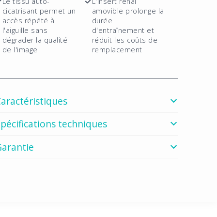
Le tissu auto-
L'insert rénal
cicatrisant permet un
amovible prolonge la
accès répété à
durée
l'aiguille sans
d'entraînement et
dégrader la qualité
réduit les coûts de
de l'image
remplacement
aractéristiques
pécifications techniques
Garantie