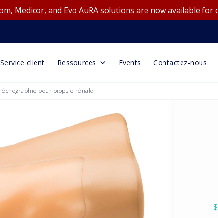
m, Medicor, and Evo AuRA solutions are now available for 
Service client
Ressources
Events
Contactez-nous
l’échographie pour biopsie rénale
$