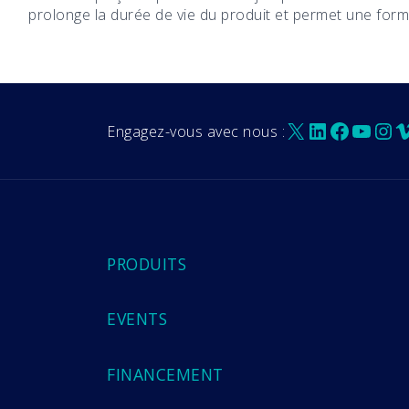
prolonge la durée de vie du produit et permet une form
X
LinkedIn
Facebo
YouT
Ins
V
Engagez-vous avec nous :
PRODUITS
EVENTS
FINANCEMENT