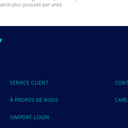
ation plus poussée par unité.
ok
ube
tagram
imeo
SERVICE CLIENT
CON
À PROPOS DE NOUS
CARE
SIMPORT LOGIN