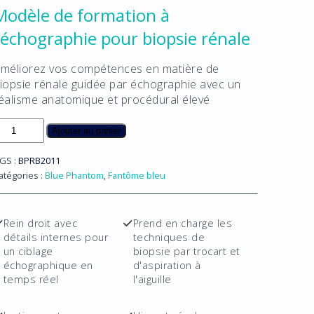
Modèle de formation à
l’échographie pour biopsie rénale
méliorez vos compétences en matière de
iopsie rénale guidée par échographie avec un
éalisme anatomique et procédural élevé
uantité
Ajouter au panier
e
odèle
GS :
BPRB2011
e
atégories :
Blue Phantom
,
Fantôme bleu
ormation
'échographie
Rein droit avec
Prend en charge les
our
détails internes pour
techniques de
iopsie
un ciblage
biopsie par trocart et
énale
échographique en
d'aspiration à
temps réel
l'aiguille