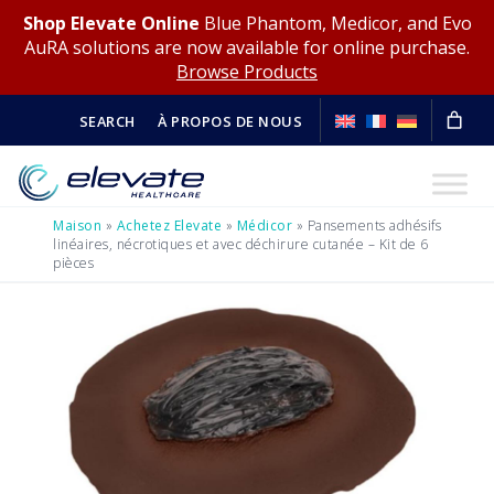
Shop Elevate Online
Blue Phantom, Medicor, and Evo
AuRA solutions are now available for online purchase.
Browse Products
SEARCH
À PROPOS DE NOUS
Maison
»
Achetez Elevate
»
Médicor
»
Pansements adhésifs
linéaires, nécrotiques et avec déchirure cutanée – Kit de 6
pièces