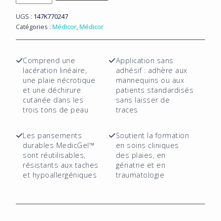
de
Pansements
UGS :
147K770247
adhésifs
Catégories :
Médicor
,
Médicor
linéaires,
nécrotiques
et
Comprend une
Application sans
avec
lacération linéaire,
adhésif : adhère aux
déchirure
une plaie nécrotique
mannequins ou aux
cutanée
et une déchirure
patients standardisés
-
cutanée dans les
sans laisser de
trois tons de peau
traces
Kit
de
6
Les pansements
Soutient la formation
pièces
durables MedicGel™
en soins cliniques
sont réutilisables,
des plaies, en
résistants aux taches
gériatrie et en
et hypoallergéniques
traumatologie