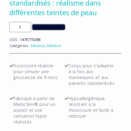
standardisés : réalisme dans
différentes teintes de peau
quantité
Ajouter au panier
de
Ventre
UGS :
147K770288
de
Catégories :
Médicor
,
Médicor
femme
enceinte
-
Accessoire réaliste
Conçu pour s'adapter
Assortiment
pour simuler une
à la fois aux
de
grossesse de 9 mois
mannequins et aux
3
patients standardisés
pièces
Fabriqué à partir de
Hypoallergénique,
MedicSkin® pour un
résistant à la
aspect et une
moisissure et facile à
sensation hyper
nettoyer
réalistes