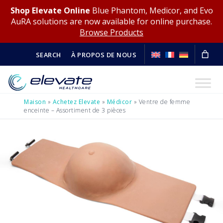
Shop Elevate Online
Blue Phantom, Medicor, and Evo
AuRA solutions are now available for online purchase.
Browse Products
SEARCH
À PROPOS DE NOUS
Maison
»
Achetez Elevate
»
Médicor
»
Ventre de femme
enceinte – Assortiment de 3 pièces