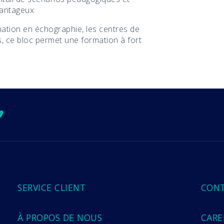
vantageux.
mation en échographie, les centres de
s, ce bloc permet une formation à fort
.
ok
ube
tagram
imeo
SERVICE CLIENT
CON
À PROPOS DE NOUS
CARE