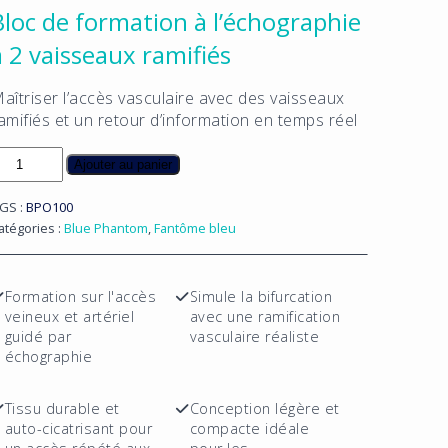
Bloc de formation à l’échographie
à 2 vaisseaux ramifiés
aîtriser l’accès vasculaire avec des vaisseaux
amifiés et un retour d’information en temps réel
uantité
Ajouter au panier
e
loc
GS :
BPO100
e
atégories :
Blue Phantom
,
Fantôme bleu
ormation
'échographie
Formation sur l'accès
Simule la bifurcation
veineux et artériel
avec une ramification
guidé par
vasculaire réaliste
aisseaux
échographie
amifiés
Tissu durable et
Conception légère et
auto-cicatrisant pour
compacte idéale