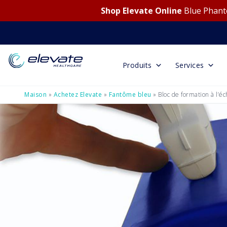
Shop Elevate Online
Blue Phanto
Produits
Services
Maison
»
Achetez Elevate
»
Fantôme bleu
»
Bloc de formation à l’é