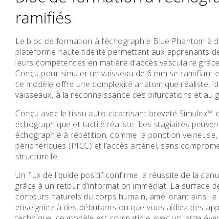
ramifiés
Le bloc de formation à l’échographie Blue Phantom à d
plateforme haute fidélité permettant aux apprenants de
leurs compétences en matière d’accès vasculaire grâc
Conçu pour simuler un vaisseau de 6 mm se ramifiant en
ce modèle offre une complexité anatomique réaliste, idé
vaisseaux, à la reconnaissance des bifurcations et au gui
Conçu avec le tissu auto-cicatrisant breveté Simulex™ 
échographique et tactile réaliste. Les stagiaires peuve
échographie à répétition, comme la ponction veineuse,
périphériques (PICC) et l’accès artériel, sans compromettr
structurelle.
Un flux de liquide positif confirme la réussite de la can
grâce à un retour d’information immédiat. La surface d
contours naturels du corps humain, améliorant ainsi le
enseigniez à des débutants ou que vous aidiez des app
technique, ce modèle est compatible avec un large éve