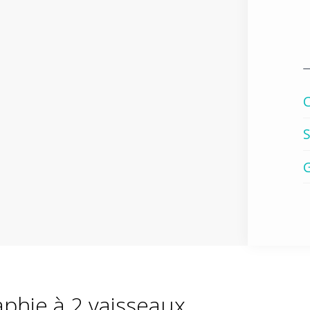
C
S
aphie à 2 vaisseaux