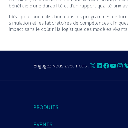
bénéficie d’une durabilité et d’un rapport qualité-prix a
Idéal pour une utilisation dans les programmes de for
simulation et les laboratoires de compétences clinique
impact sans le coût ni la logistique des modèles vivants
X
LinkedIn
Facebo
YouT
Ins
V
Engagez-vous avec nous :
PRODUITS
EVENTS